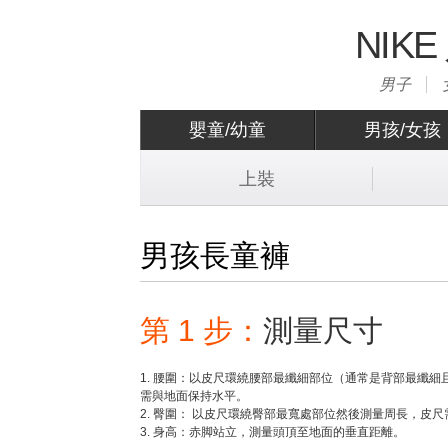
NIK
男子
嬰童/幼童
男孩/女孩
上裝
男孩長童褲
第 1 步：
測量尺寸
1. 腰圍：以皮尺環繞腰部最纖細部位（通常是背部最纖
需與地面保持水平。
2. 臀圍： 以皮尺環繞臀部最寬處部位然後測量周長，皮
3. 身高：赤脚站立，測量頭頂至地面的垂直距離。