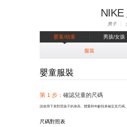
NIK
男子
嬰童/幼童
男孩/女孩
服裝
嬰童服裝
第 1 步：
確認兒童的尺碼
請使用下表對照孩子的身高、體重和年齡段來確定其尺碼
尺碼對照表