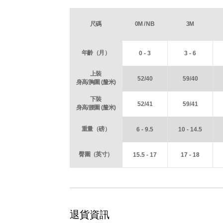
尺碼
0M / NB
3M
年齡（月）
0 - 3
3 - 6
上裝
52/40
59/40
身高/胸圍 (釐米)
下裝
52/41
59/41
身高/腰圍 (釐米)
重量（磅）
6 - 9.5
10 - 14.5
臀圍（英寸）
15.5 - 17
17 - 18
退貨資訊