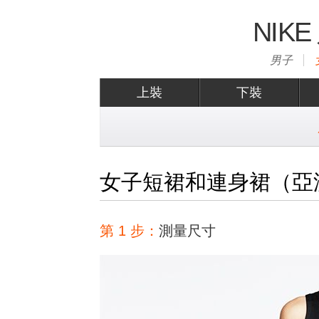
NIK
男子
上裝
下裝
女子短裙和連身裙（亞
第 1 步：
測量尺寸